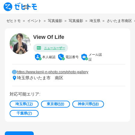
ゼヒトモ
イベント
写真撮影
写真撮影
埼玉県
さいたま市南区
View Of Life
ニューユーザー
メール認
本人確認
電話番号
証
https://www.kenji-n-photo.com/photo-gallery
埼玉県さいたま市 南区
対応可能エリア:
埼玉県
(
72
)
東京都
(
59
)
神奈川県
(
58
)
千葉県
(
7
)