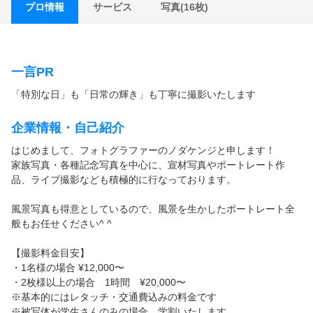
サービス
写真(16枚)
プロ情報
一言PR
「特別な日」も「日常の輝き」も丁寧に撮影いたします
企業情報・自己紹介
はじめまして、フォトグラファーのノダケンジと申します！
家族写真・各種記念写真を中心に、宣材写真やポートレート作
品、ライブ撮影なども積極的に行なっております。
風景写真も得意としているので、風景を生かしたポートレート全
般もお任せください^ ^
【撮影料金目安】
・1名様の場合 ¥12,000〜
・2枚様以上の場合 1時間 ¥20,000〜
※基本的にはレタッチ・交通費込みの料金です
※被写体が学生さんのみの場合、学割いたします