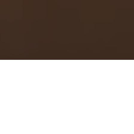
ゼヒトモ
暮らし
家族の見守り・サポート
遺品整理・生前整理
遺品整理・生前整理業者
熊本県内の近くの遺品整理・生前整理のプロを探す
熊本県の
遺品整理・生前整理業者のプロ