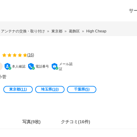
サ
アンテナの交換・取り付け
東京都
葛飾区
High Cheap
(
16
)
メール認
本人確認
電話番号
証
小菅
東京都
(
11
)
埼玉県
(
10
)
千葉県
(
5
)
写真(9枚)
クチコミ(16件)