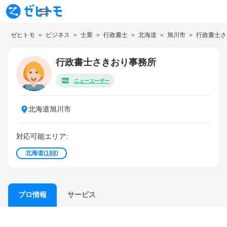
ゼヒトモ
ビジネス
士業
行政書士
北海道
旭川市
行政書士さ
行政書士さきおり事務所
ニューユーザー
北海道旭川市
対応可能エリア:
北海道
(
188
)
サービス
プロ情報