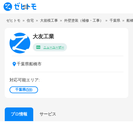
ゼヒトモ
住宅
大規模工事
外壁塗装（補修・工事）
千葉県
船
大友工業
ニューユーザー
千葉県船橋市
対応可能エリア:
千葉県
(
59
)
サービス
プロ情報